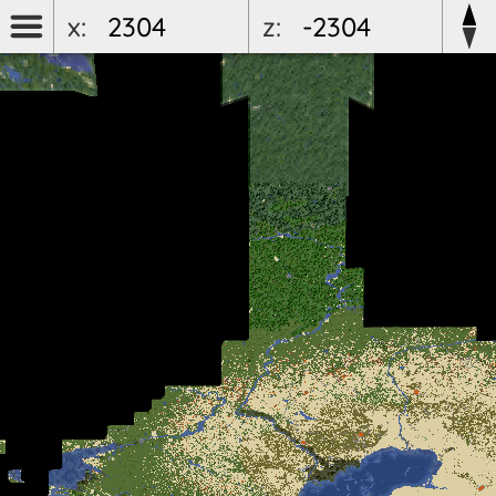
x:
z: